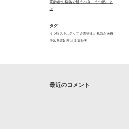
高齢者の発熱で疑うべき「うつ熱」と
は
タグ
うつ熱
スキルアップ
介護福祉士
勉強会
医療
行為
教育制度
法律
高齢者
最近のコメント